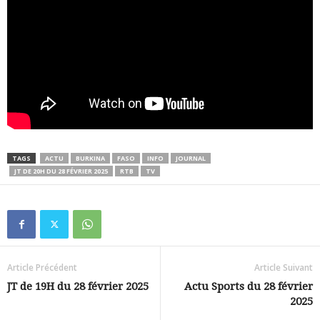
TAGS
ACTU
BURKINA
FASO
INFO
JOURNAL
JT DE 20H DU 28 FÉVRIER 2025
RTB
TV
Article Précédent
Article Suivant
JT de 19H du 28 février 2025
Actu Sports du 28 février
2025