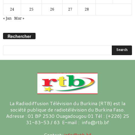
24
25
26
27
28
« Jan
Mar »
Rechercher
La Radiodiffusion Télévision du Burkina (RTB) est la
société publique de radiotélévision du Burkina Faso.
Adresse : 01 BP 2530 Ouagadougou 01 Tél : (+226) 25
31-83-53 / 63 E-mail : info@rtb.bf
Contact:
info@rtb.bf