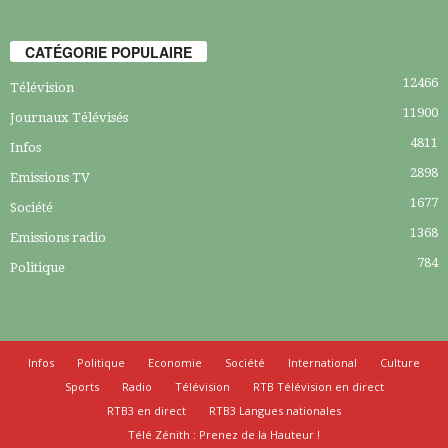
CATÉGORIE POPULAIRE
12466
Télévision
11900
Journaux Télévisés
4811
Infos
2898
Emissions TV
1677
Société
1368
Emissions radio
784
Politique
Infos
Politique
Economie
Société
International
Culture
Sports
Radio
Télévision
RTB Télévision en direct
RTB3 en direct
RTB3 Langues nationales
Télé Zénith : Prenez de la Hauteur !