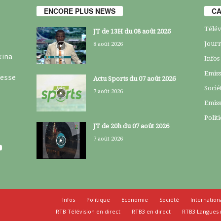
ENCORE PLUS NEWS
CA
Télév
JT de 13H du 08 août 2026
Journ
8 août 2026
kina
Infos
Emiss
resse
Actu Sports du 07 août 2026
Socié
7 août 2026
Emiss
Polit
JT de 20h du 07 août 2026
7 août 2026
Infos
Politique
Economie
Société
Internation
RTB Télévision en direct
RTB3 en direct
RTB3 Langues 