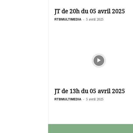
é
v
JT de 20h du 05 avril 2025
i
s
RTBMULTIMEDIA
-
5 avril 2025
i
o
n
d
u
B
u
r
k
i
n
JT de 13h du 05 avril 2025
a
RTBMULTIMEDIA
-
5 avril 2025