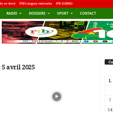
io en direct
RTB3 Langues nationales
RTB GUIRIKO
RADIO
DOSSIERS
SPORT
CONTACT
Ca
 5 avril 2025
L
7
14