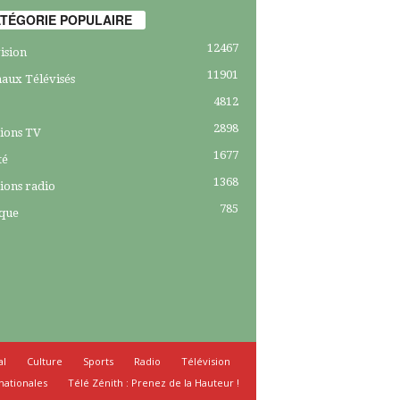
TÉGORIE POPULAIRE
12467
ision
11901
aux Télévisés
4812
2898
ions TV
1677
té
1368
ions radio
785
ique
al
Culture
Sports
Radio
Télévision
nationales
Télé Zénith : Prenez de la Hauteur !