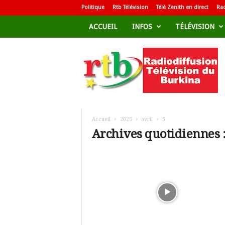
Politique
Rtb Télévision
Télé Zenith en direct
Rad
ACCUEIL
INFOS
TÉLÉVISION
R
a
d
i
o
d
i
f
Accueil
2025
avril
5
f
Archives quotidiennes :
u
s
i
o
n
T
é
l