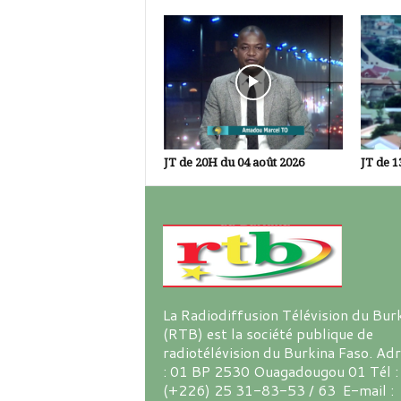
JT de 20H du 04 août 2026
JT de 1
La Radiodiffusion Télévision du Bur
(RTB) est la société publique de
radiotélévision du Burkina Faso. Ad
: 01 BP 2530 Ouagadougou 01 Tél :
(+226) 25 31-83-53 / 63 E-mail :