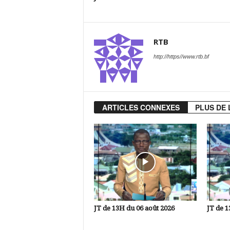
RTB
http://https//www.rtb.bf
ARTICLES CONNEXES
PLUS DE 
JT de 13H du 06 août 2026
JT de 1