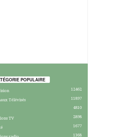
TÉGORIE POPULAIRE
12462
ision
11897
aux Télévisés
4810
2898
ions TV
1677
té
1368
ions radio