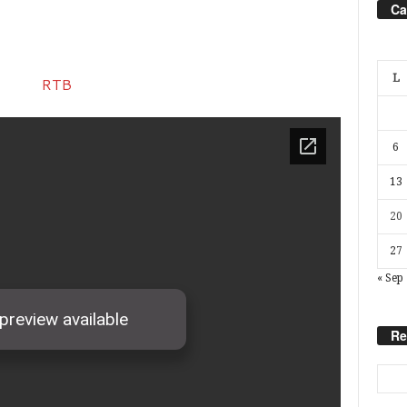
Ca
L
6
13
20
27
« Sep
Re