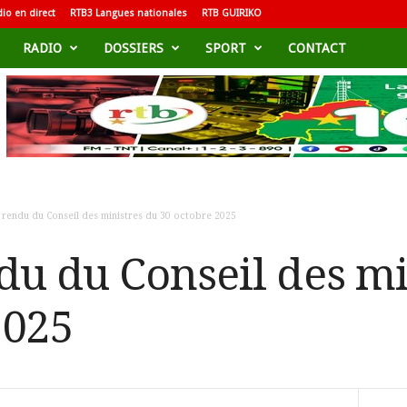
io en direct
RTB3 Langues nationales
RTB GUIRIKO
RADIO
DOSSIERS
SPORT
CONTACT
rendu du Conseil des ministres du 30 octobre 2025
u du Conseil des mi
2025