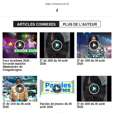
https://wwww.rtb.bf
ARTICLES CONNEXES
PLUS DE L'AUTEUR
Faso Academy 2026 :
JT de 20H du 06 août
JT de 19H du 06 août
Seconde manche
2026
2026
éliminatoire de
Ouagadougou
JT de 13H du 06 août
Paroles de jeunes du 05
JT de 20H du 05 août
2026
août 2026
2026