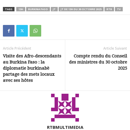
TAGS
13H
BURKINA FASO
JT
JT DE 13H DU 30 OCTOBRE 2025
RTB
TV
Article Précédent
Article Suivant
Visite des Afro-descendants
Compte rendu du Conseil
au Burkina Faso : la
des ministres du 30 octobre
diplomatie burkinabè
2025
partage des mets locaux
avec ses hôtes
RTBMULTIMEDIA