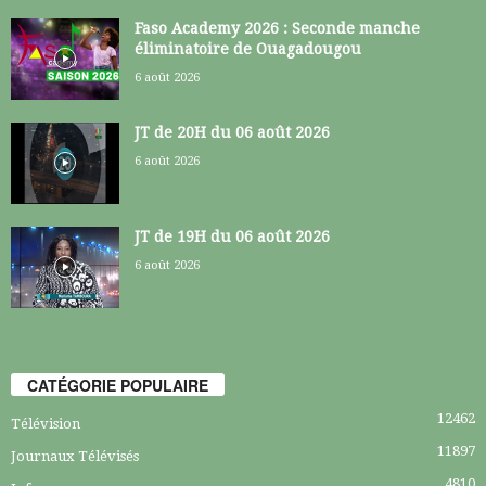
Faso Academy 2026 : Seconde manche
éliminatoire de Ouagadougou
6 août 2026
JT de 20H du 06 août 2026
6 août 2026
JT de 19H du 06 août 2026
6 août 2026
CATÉGORIE POPULAIRE
12462
Télévision
11897
Journaux Télévisés
4810