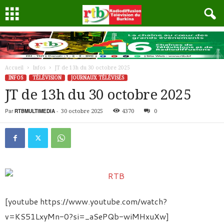
Accueil
Infos
JT de 13h du 30 octobre 2025
INFOS
TÉLÉVISION
JOURNAUX TÉLÉVISÉS
JT de 13h du 30 octobre 2025
Par
RTBMULTIMEDIA
-
30 octobre 2025
4370
0
[youtube https://www.youtube.com/watch?
v=KS51LxyMn-0?si=_aSePQb-wiMHxuXw]