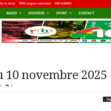
io en direct
RTB3 Langues nationales
RTB GUIRIKO
RADIO
DOSSIERS
SPORT
CONTACT
u 10 novembre 2025
8
0
Ca