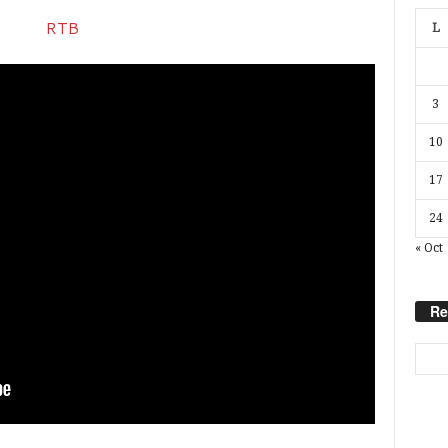
L
3
10
17
24
« Oct
Re