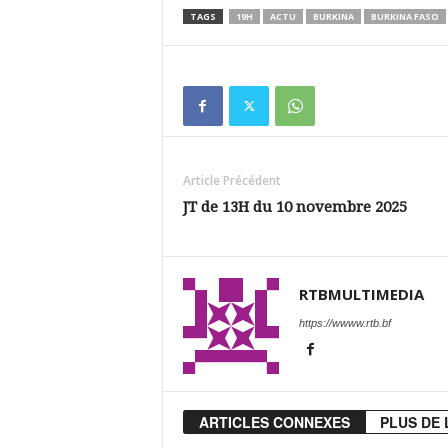
TAGS
19H
ACTU
BURKINA
BURKINA FASO
Article Précédent
JT de 13H du 10 novembre 2025
RTBMULTIMEDIA
https://wwww.rtb.bf
ARTICLES CONNEXES
PLUS DE 