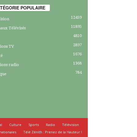
TÉGORIE POPULAIRE
12459
ision
11895
aux Télévisés
4810
2897
ions TV
1676
té
1368
ions radio
784
ique
al
Culture
Sports
Radio
Télévision
nationales
Télé Zénith : Prenez de la Hauteur !