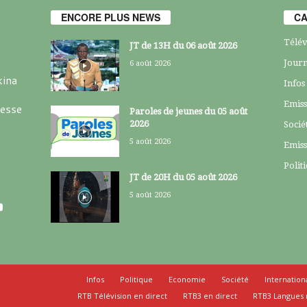
ENCORE PLUS NEWS
CA
Télév
JT de 13H du 06 août 2026
Journ
6 août 2026
kina
Infos
Emiss
resse
Paroles de jeunes du 05 août
2026
Socié
5 août 2026
Emiss
Polit
JT de 20H du 05 août 2026
5 août 2026
Infos
Politique
Economie
Société
Internation
RTB Télévision en direct
RTB3 en direct
RTB3 Langues 