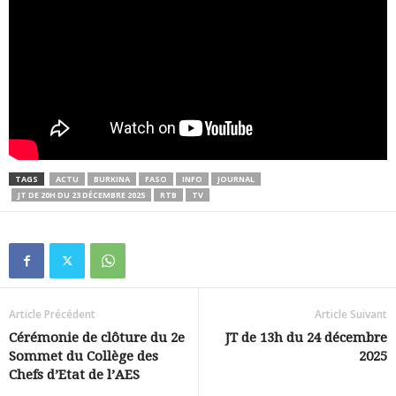
TAGS
ACTU
BURKINA
FASO
INFO
JOURNAL
JT DE 20H DU 23 DÉCEMBRE 2025
RTB
TV
Article Précédent
Article Suivant
Cérémonie de clôture du 2e
JT de 13h du 24 décembre
Sommet du Collège des
2025
Chefs d’Etat de l’AES