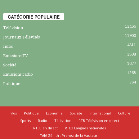
CATÉGORIE POPULAIRE
12466
Télévision
11900
Journaux Télévisés
4811
Infos
2898
Emissions TV
1677
Société
1368
Emissions radio
784
Politique
Infos
Politique
Economie
Société
International
Culture
Sports
Radio
Télévision
RTB Télévision en direct
RTB3 en direct
RTB3 Langues nationales
Télé Zénith : Prenez de la Hauteur !