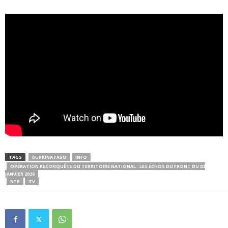
TAGS
BURKINA FASO
INFO
OPÉRATION RECONQUÊTE DU TERRITOIRE NATIONAL : LES ÉCHOS DU FRONT DU 03
JANVIER 2026
RTB
TV