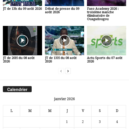
JT de 13h du 09 août 2026
Débat de presse du 09
Faso Academy 2026 :
août 2026
troisième manche
éliminatoire de
Ouagadougou
JT de 20H du 08 août
JT de 13H du 08 août
Actu Sports du 07 août
2026
2026
2026
Calendrier
janvier 2026
L
M
M
J
V
S
D
1
2
3
4