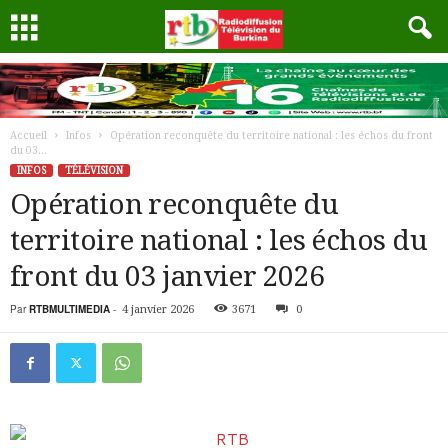
Accueil
Infos
Opération reconquête du territoire national : les échos du front
du 03...
INFOS
TÉLÉVISION
Opération reconquête du
territoire national : les échos du
front du 03 janvier 2026
Par
RTBMULTIMEDIA
-
4 janvier 2026
3671
0