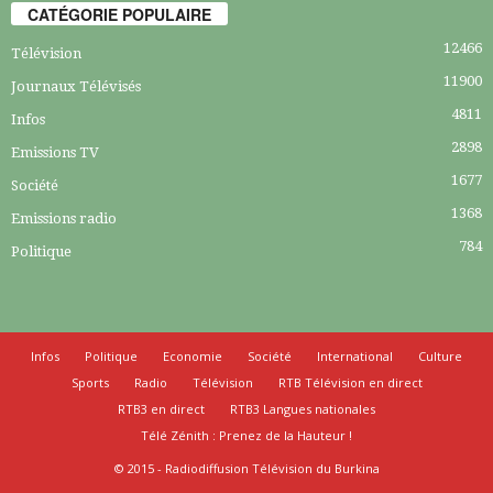
CATÉGORIE POPULAIRE
12466
Télévision
11900
Journaux Télévisés
4811
Infos
2898
Emissions TV
1677
Société
1368
Emissions radio
784
Politique
Infos
Politique
Economie
Société
International
Culture
Sports
Radio
Télévision
RTB Télévision en direct
RTB3 en direct
RTB3 Langues nationales
Télé Zénith : Prenez de la Hauteur !
© 2015 - Radiodiffusion Télévision du Burkina