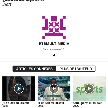
l’ALT
RTBMULTIMEDIA
https://wwww.rtb.bf
ARTICLES CONNEXES
PLUS DE L'AUTEUR
JT de 20H du 08 août
JT de 13H du 08 août
Actu Sports du 07 août
2026
2026
2026