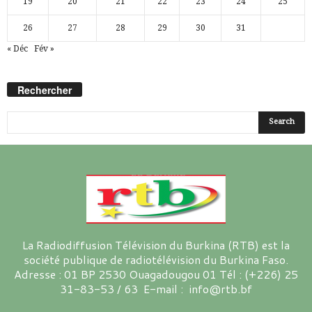
19
20
21
22
23
24
25
26
27
28
29
30
31
« Déc
Fév »
Rechercher
La Radiodiffusion Télévision du Burkina (RTB) est la
société publique de radiotélévision du Burkina Faso.
Adresse : 01 BP 2530 Ouagadougou 01 Tél : (+226) 25
31-83-53 / 63 E-mail : info@rtb.bf