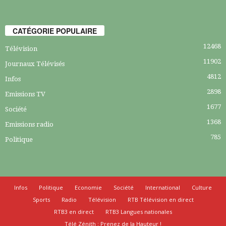
CATÉGORIE POPULAIRE
12468
Télévision
11902
Journaux Télévisés
4812
Infos
2898
Emissions TV
1677
Société
1368
Emissions radio
785
Politique
Infos
Politique
Economie
Société
International
Culture
Sports
Radio
Télévision
RTB Télévision en direct
RTB3 en direct
RTB3 Langues nationales
Télé Zénith : Prenez de la Hauteur !