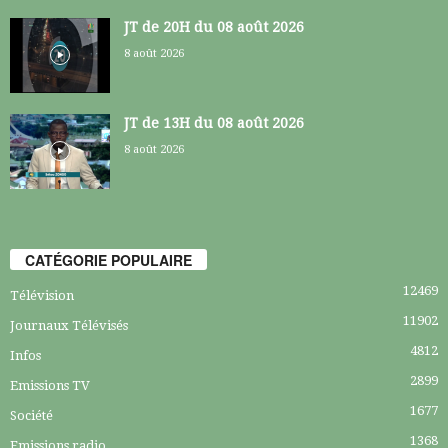
JT de 20H du 08 août 2026
8 août 2026
JT de 13H du 08 août 2026
8 août 2026
CATÉGORIE POPULAIRE
12469
Télévision
11902
Journaux Télévisés
4812
Infos
2899
Emissions TV
1677
Société
1368
Emissions radio