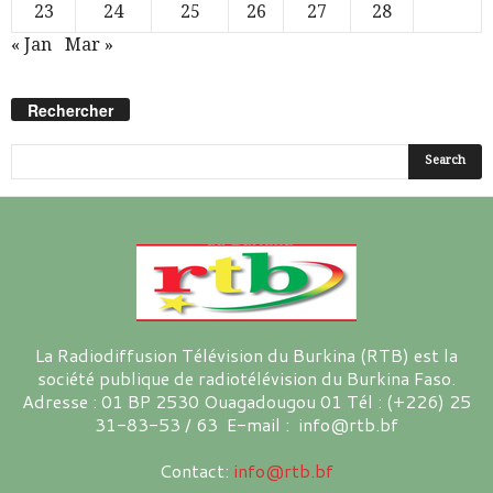
23
24
25
26
27
28
« Jan
Mar »
Rechercher
La Radiodiffusion Télévision du Burkina (RTB) est la
société publique de radiotélévision du Burkina Faso.
Adresse : 01 BP 2530 Ouagadougou 01 Tél : (+226) 25
31-83-53 / 63 E-mail : info@rtb.bf
Contact:
info@rtb.bf