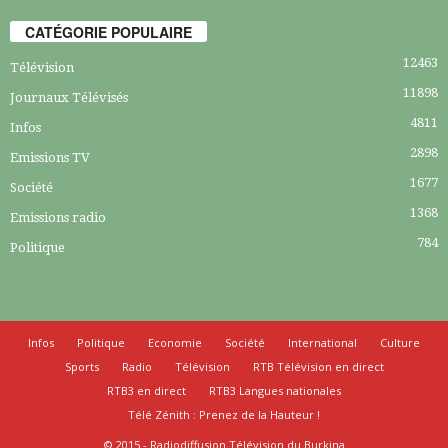
CATÉGORIE POPULAIRE
12463
Télévision
11898
Journaux Télévisés
4811
Infos
2898
Emissions TV
1677
Société
1368
Emissions radio
784
Politique
Infos
Politique
Economie
Société
International
Culture
Sports
Radio
Télévision
RTB Télévision en direct
RTB3 en direct
RTB3 Langues nationales
Télé Zénith : Prenez de la Hauteur !
© 2015 - Radiodiffusion Télévision du Burkina