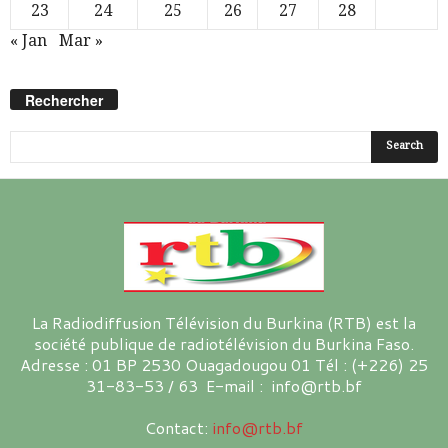
23
24
25
26
27
28
« Jan
Mar »
Rechercher
La Radiodiffusion Télévision du Burkina (RTB) est la
société publique de radiotélévision du Burkina Faso.
Adresse : 01 BP 2530 Ouagadougou 01 Tél : (+226) 25
31-83-53 / 63 E-mail : info@rtb.bf
Contact:
info@rtb.bf