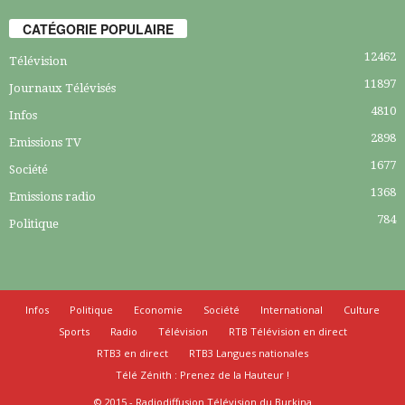
CATÉGORIE POPULAIRE
12462
Télévision
11897
Journaux Télévisés
4810
Infos
2898
Emissions TV
1677
Société
1368
Emissions radio
784
Politique
Infos
Politique
Economie
Société
International
Culture
Sports
Radio
Télévision
RTB Télévision en direct
RTB3 en direct
RTB3 Langues nationales
Télé Zénith : Prenez de la Hauteur !
© 2015 - Radiodiffusion Télévision du Burkina