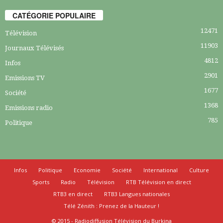
CATÉGORIE POPULAIRE
12471
Télévision
11903
Journaux Télévisés
4812
Infos
2901
Emissions TV
1677
Société
1368
Emissions radio
785
Politique
Infos
Politique
Economie
Société
International
Culture
Sports
Radio
Télévision
RTB Télévision en direct
RTB3 en direct
RTB3 Langues nationales
Télé Zénith : Prenez de la Hauteur !
© 2015 - Radiodiffusion Télévision du Burkina