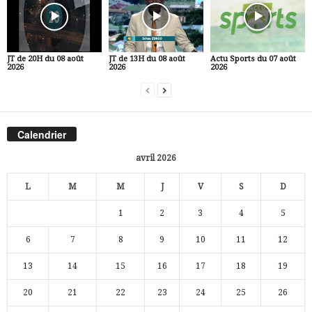
JT de 20H du 08 août
JT de 13H du 08 août
Actu Sports du 07 août
2026
2026
2026
Calendrier
avril 2026
L
M
M
J
V
S
D
1
2
3
4
5
6
7
8
9
10
11
12
13
14
15
16
17
18
19
20
21
22
23
24
25
26