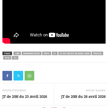
TAGS
13H
BURKINA FASO
INFO
JT
JT DE 13H DU 26 AVRIL 2026
PRESSE
RTB
TV
Article Précédent
Article Suivant
JT de 20H du 25 Avril 2026
JT de 20H du 26 avril 2026