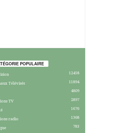
TÉGORIE POPULAIRE
12458
ision
11894
aux Télévisés
4809
2897
ions TV
1676
té
1368
ions radio
783
ique