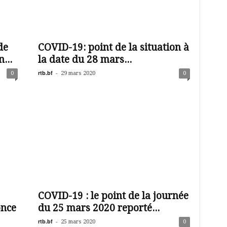
de
COVID-19: point de la situation à
...
la date du 28 mars...
rtb.bf
-
0
29 mars 2020
0
COVID-19 : le point de la journée
once
du 25 mars 2020 reporté...
rtb.bf
-
25 mars 2020
0