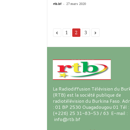
rtb.bf
-
27 mars 2020
1
2
3
La Radiodiffusion Télévision du Bur
(RTB) est la société publique de
radiotélévision du Burkina Faso. Ad
: 01 BP 2530 Ouagadougou 01 Tél :
(+226) 25 31-83-53 / 63 E-mail :
info@rtb.bf