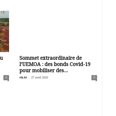
du
Sommet extraordinaire de
l’UEMOA : des bonds Covid-19
pour mobiliser des...
rtb.bf
-
0
27 avril 2020
0