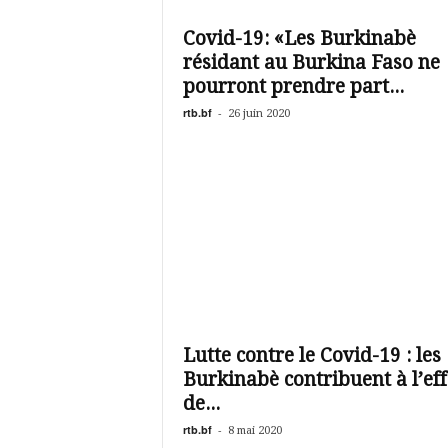
é
v
Covid-19: «Les Burkinabè
i
résidant au Burkina Faso ne
s
i
pourront prendre part...
o
rtb.bf
-
26 juin 2020
n
d
u
B
u
r
k
i
n
a
Lutte contre le Covid-19 : les
Burkinabè contribuent à l’eff
de...
rtb.bf
-
8 mai 2020