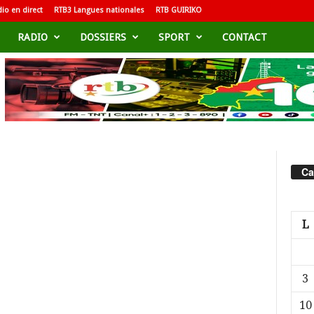
io en direct
RTB3 Langues nationales
RTB GUIRIKO
RADIO
DOSSIERS
SPORT
CONTACT
Ca
L
3
10