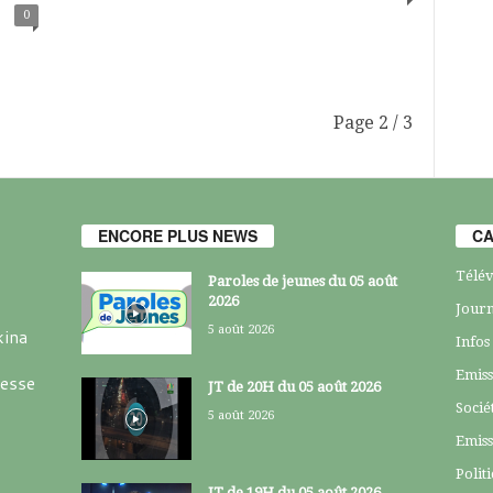
0
Page 2 / 3
ENCORE PLUS NEWS
CA
Télév
Paroles de jeunes du 05 août
2026
Journ
5 août 2026
kina
Infos
Emiss
resse
JT de 20H du 05 août 2026
Socié
5 août 2026
Emiss
Polit
JT de 19H du 05 août 2026