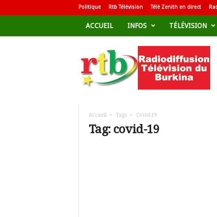
Politique
Rtb Télévision
Télé Zenith en direct
Rad
ACCUEIL
INFOS
TÉLÉVISION
R
a
d
i
o
d
i
f
Accueil
Tags
Covid-19
f
Tag: covid-19
u
s
i
o
n
T
é
l