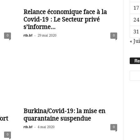
17
Relance économique face à la
Covid-19 : Le Secteur privé
24
s’informe...
31
rtb.bf
-
0
29 mai 2020
0
« Jui
Re
Burkina/Covid-19: la mise en
ort
quarantaine suspendue
rtb.bf
-
4 mai 2020
0
0