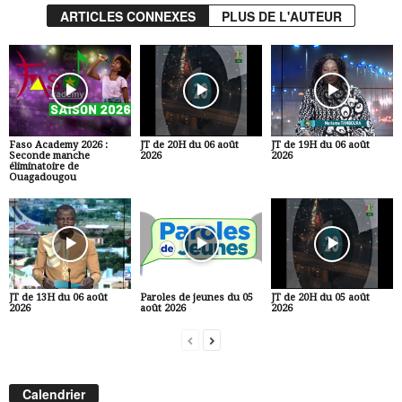
ARTICLES CONNEXES
PLUS DE L'AUTEUR
Faso Academy 2026 :
JT de 20H du 06 août
JT de 19H du 06 août
Seconde manche
2026
2026
éliminatoire de
Ouagadougou
JT de 13H du 06 août
Paroles de jeunes du 05
JT de 20H du 05 août
2026
août 2026
2026
Calendrier