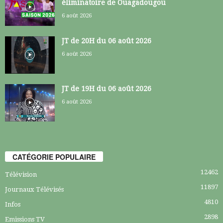
éliminatoire de Ouagadougou
6 août 2026
JT de 20H du 06 août 2026
6 août 2026
JT de 19H du 06 août 2026
6 août 2026
CATÉGORIE POPULAIRE
12462
Télévision
11897
Journaux Télévisés
4810
Infos
2898
Emissions TV