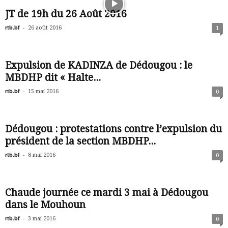
JT de 19h du 26 Août 2016
rtb.bf
-
26 août 2016
1
Expulsion de KADINZA de Dédougou : le
MBDHP dit « Halte...
rtb.bf
-
15 mai 2016
0
Dédougou : protestations contre l’expulsion du
président de la section MBDHP...
rtb.bf
-
8 mai 2016
0
Chaude journée ce mardi 3 mai à Dédougou
dans le Mouhoun
rtb.bf
-
3 mai 2016
0