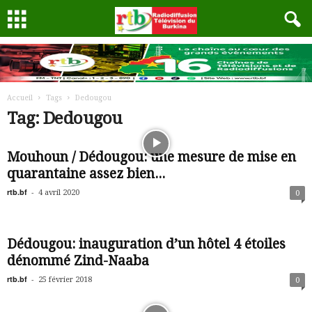
Accueil
Tags
Dedougou
Tag: Dedougou
Mouhoun / Dédougou: une mesure de mise en
quarantaine assez bien...
rtb.bf
-
4 avril 2020
0
Dédougou: inauguration d’un hôtel 4 étoiles
dénommé Zind-Naaba
rtb.bf
-
25 février 2018
0