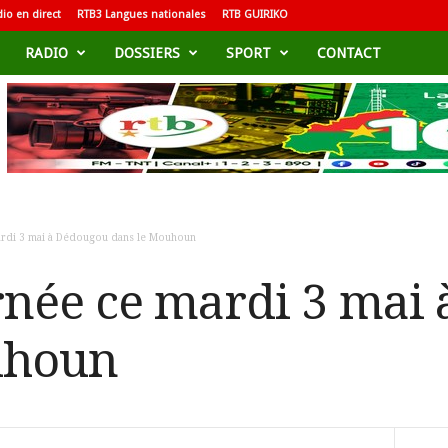
io en direct
RTB3 Langues nationales
RTB GUIRIKO
RADIO
DOSSIERS
SPORT
CONTACT
rdi 3 mai à Dédougou dans le Mouhoun
née ce mardi 3 mai
uhoun