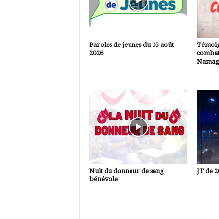
Paroles de jeunes du 05 août
Témoig
2026
combatt
Namagn
Nuit du donneur de sang
JT de 2
bénévole