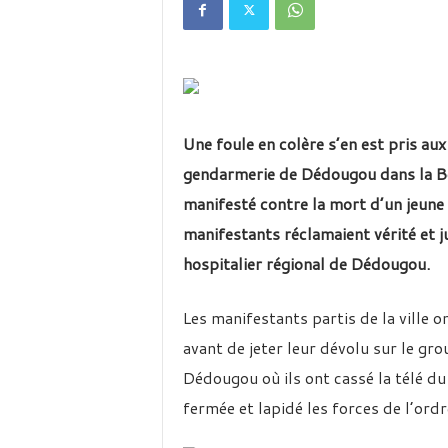
é
v
i
s
i
o
n
Une foule en colère s’en est pris aux
d
u
gendarmerie de Dédougou dans la Bo
B
manifesté contre la mort d’un jeune 
u
r
manifestants réclamaient vérité et j
k
hospitalier régional de Dédougou.
i
n
a
Les manifestants partis de la ville o
avant de jeter leur dévolu sur le 
Dédougou où ils ont cassé la télé du
fermée et lapidé les forces de l’ordr