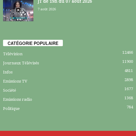
JT de 19h du 07 août 2026
7 août 2026
CATÉGORIE POPULAIRE
12466
Télévision
11900
Journaux Télévisés
4811
Infos
2898
Emissions TV
1677
Société
1368
Emissions radio
784
Politique