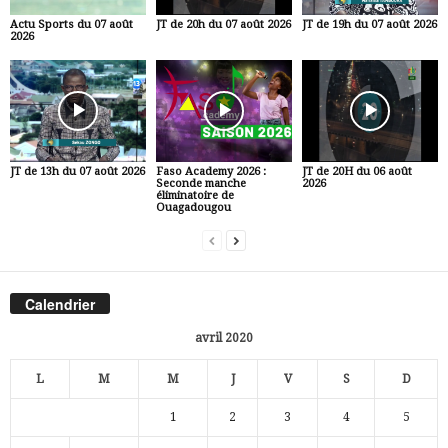
Actu Sports du 07 août
JT de 20h du 07 août 2026
JT de 19h du 07 août 2026
2026
JT de 13h du 07 août 2026
Faso Academy 2026 :
JT de 20H du 06 août
Seconde manche
2026
éliminatoire de
Ouagadougou
Calendrier
avril 2020
L
M
M
J
V
S
D
1
2
3
4
5