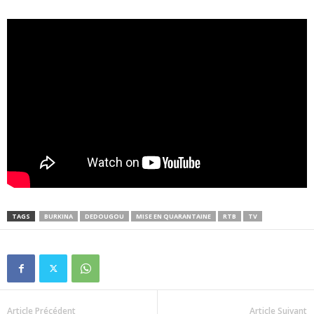
TAGS
BURKINA
DEDOUGOU
MISE EN QUARANTAINE
RTB
TV
Article Précédent
Article Suivant