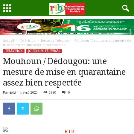
Accueil
Télévision
Journaux Télévisés
Mouhoun / Dédougou: une mesure de
mise en quarantaine assez bien respectée
TÉLÉVISION
JOURNAUX TÉLÉVISÉS
Mouhoun / Dédougou: une
mesure de mise en quarantaine
assez bien respectée
Par
rtb.bf
-
4 avril 2020
1880
0