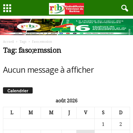
Accueil
Tags
Faso;emssion
Tag: faso;emssion
Aucun message à afficher
Calendrier
août 2026
L
M
M
J
V
S
D
1
2