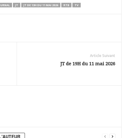
OURNAL
JT
JT DE 13H DU 11 MAI 2026
RTB
TV
Article Suivant
JT de 19H du 11 mai 2026
L'AUTEUR