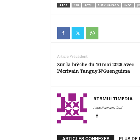
TAGS
13H
ACTU
BURKINA FASO
INFO
J
Article Précédent
Sur la brèche du 10 mai 2026 avec
l’écrivain Tanguy N’Guenguima
RTBMULTIMEDIA
https://wwww.rtb.bf
ARTICLES CONNEXES
PLUS DE 