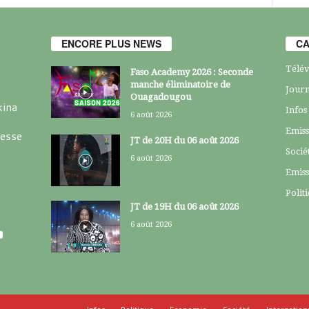
ENCORE PLUS NEWS
CA
Télév
Faso Academy 2026 : Seconde
manche éliminatoire de
Journ
Ouagadougou
kina
Infos
6 août 2026
Emiss
resse
JT de 20H du 06 août 2026
Socié
6 août 2026
Emiss
Polit
JT de 19H du 06 août 2026
6 août 2026