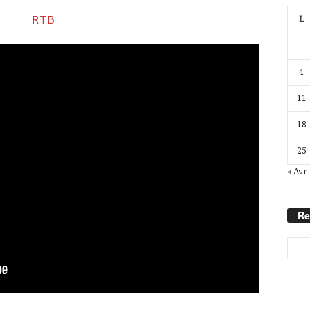
L
4
11
18
25
« Avr
Re