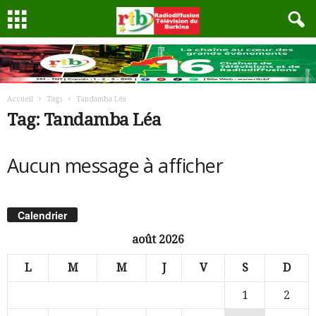
Accueil
Tags
Tandamba Léa
Tag: Tandamba Léa
Aucun message à afficher
Calendrier
août 2026
L
M
M
J
V
S
D
1
2