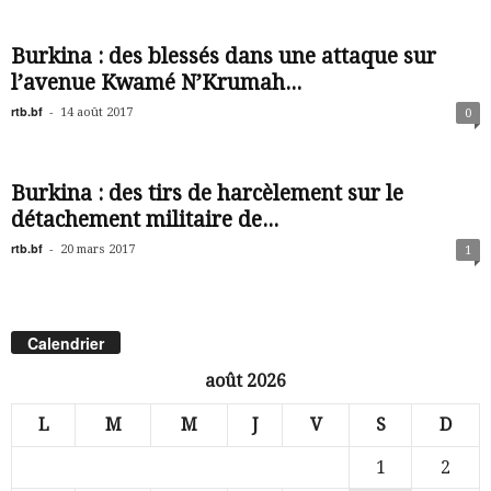
Burkina : des blessés dans une attaque sur
l’avenue Kwamé N’Krumah...
rtb.bf
-
14 août 2017
0
Burkina : des tirs de harcèlement sur le
détachement militaire de...
rtb.bf
-
20 mars 2017
1
Calendrier
août 2026
L
M
M
J
V
S
D
1
2