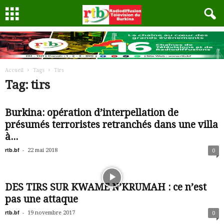
Accueil
Tags
Tirs
Tag: tirs
Burkina: opération d’interpellation de
présumés terroristes retranchés dans une villa
à...
rtb.bf
-
22 mai 2018
0
DES TIRS SUR KWAME N’KRUMAH : ce n’est
pas une attaque
rtb.bf
-
19 novembre 2017
0