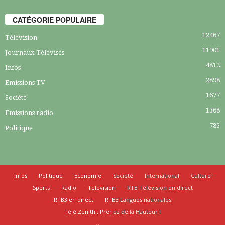
CATÉGORIE POPULAIRE
12467
Télévision
11901
Journaux Télévisés
4812
Infos
2898
Emissions TV
1677
Société
1368
Emissions radio
785
Politique
Infos
Politique
Economie
Société
International
Culture
Sports
Radio
Télévision
RTB Télévision en direct
RTB3 en direct
RTB3 Langues nationales
Télé Zénith : Prenez de la Hauteur !