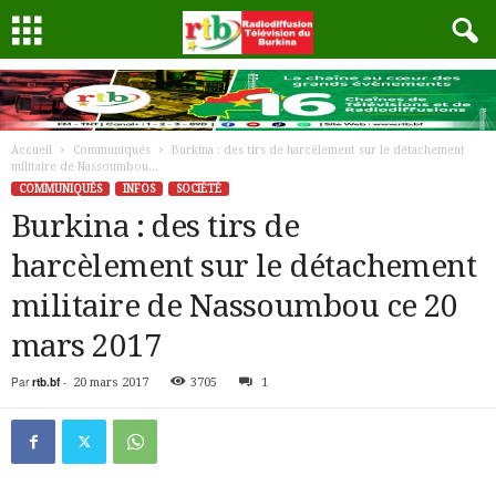
Accueil
Communiqués
Burkina : des tirs de harcèlement sur le détachement
militaire de Nassoumbou...
COMMUNIQUÉS
INFOS
SOCIÉTÉ
Burkina : des tirs de
harcèlement sur le détachement
militaire de Nassoumbou ce 20
mars 2017
Par
rtb.bf
-
20 mars 2017
3705
1