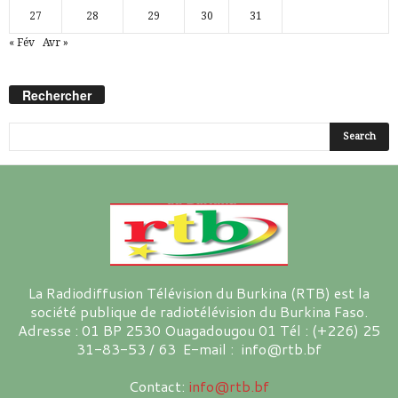
27
28
29
30
31
« Fév
Avr »
Rechercher
La Radiodiffusion Télévision du Burkina (RTB) est la
société publique de radiotélévision du Burkina Faso.
Adresse : 01 BP 2530 Ouagadougou 01 Tél : (+226) 25
31-83-53 / 63 E-mail : info@rtb.bf
Contact:
info@rtb.bf