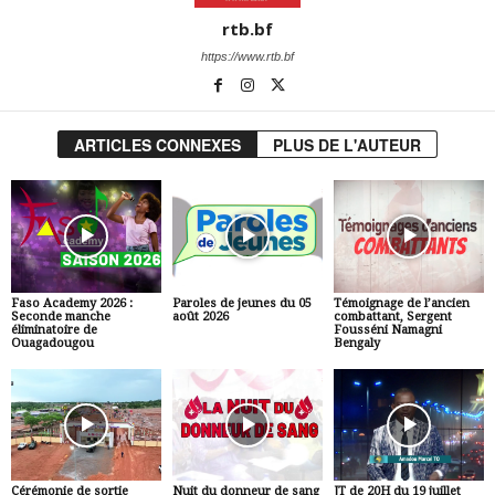
rtb.bf
https://www.rtb.bf
ARTICLES CONNEXES
PLUS DE L'AUTEUR
Faso Academy 2026 :
Paroles de jeunes du 05
Témoignage de l’ancien
Seconde manche
août 2026
combattant, Sergent
éliminatoire de
Fousséni Namagni
Ouagadougou
Bengaly
Cérémonie de sortie
Nuit du donneur de sang
JT de 20H du 19 juillet