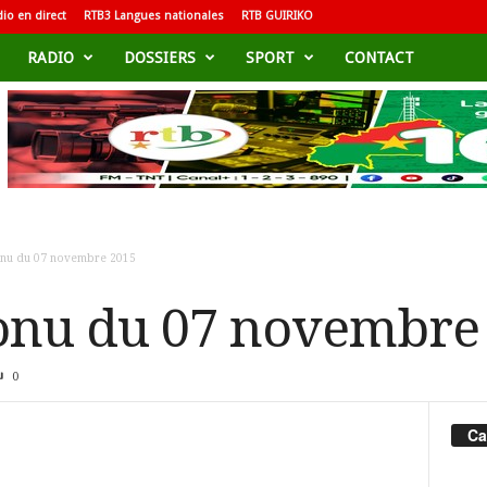
io en direct
RTB3 Langues nationales
RTB GUIRIKO
RADIO
DOSSIERS
SPORT
CONTACT
nu du 07 novembre 2015
onu du 07 novembre
0
Ca