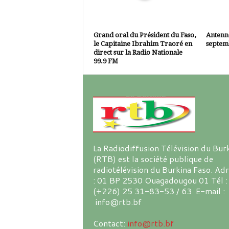
Grand oral du Président du Faso,
Antenne
le Capitaine Ibrahim Traoré en
septem
direct sur la Radio Nationale
99.9 FM
La Radiodiffusion Télévision du Bur
(RTB) est la société publique de
radiotélévision du Burkina Faso. Ad
: 01 BP 2530 Ouagadougou 01 Tél :
(+226) 25 31-83-53 / 63 E-mail :
info@rtb.bf
Contact:
info@rtb.bf