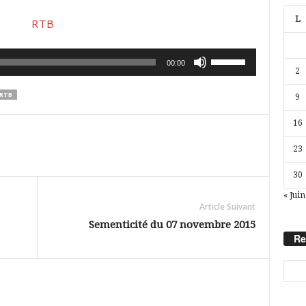
L
Utilisez
00:00
2
les
RTB
9
flèches
haut/bas
16
pour
23
augmenter
30
ou
« Juin
diminuer
Article Suivant
le
Sementicité du 07 novembre 2015
Re
volume.