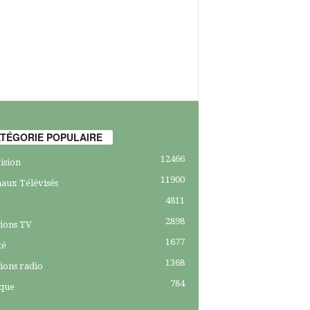
TÉGORIE POPULAIRE
12466
ision
11900
aux Télévisés
4811
2898
ions TV
1677
té
1368
ions radio
784
ique