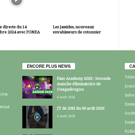
 directe du 14
Les Jassides, nouveaux
bre 2024 avec l’ONEA
envahisseurs de cotonnier
ENCORE PLUS NEWS
CA
Télév
Faso Academy 2026 : Seconde
manche éliminatoire de
Journ
Ouagadougou
kina
Infos
6 août 2026
Emiss
resse
JT de 20H du 06 août 2026
Socié
6 août 2026
Emiss
Polit