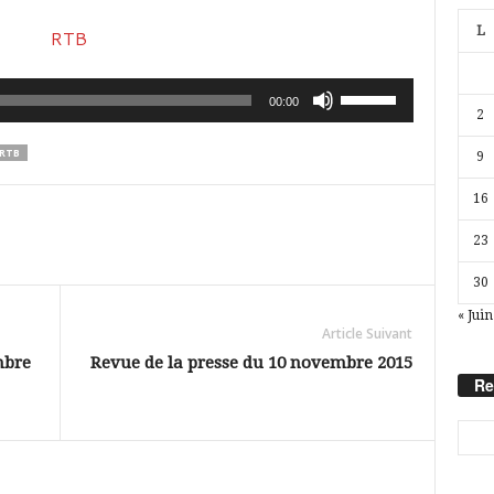
L
Utilisez
00:00
2
les
RTB
9
flèches
haut/bas
16
pour
23
augmenter
30
ou
« Juin
diminuer
Article Suivant
le
mbre
Revue de la presse du 10 novembre 2015
Re
volume.