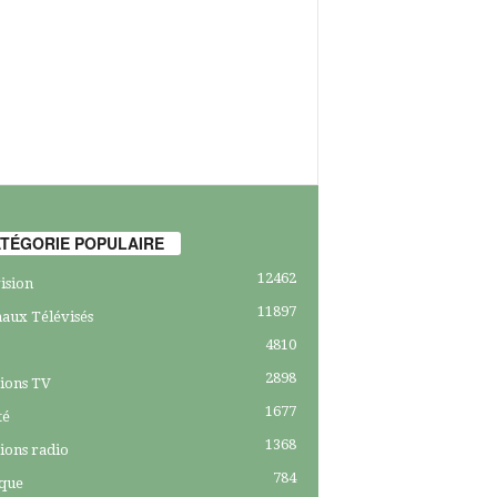
TÉGORIE POPULAIRE
12462
ision
11897
aux Télévisés
4810
2898
ions TV
1677
té
1368
ions radio
784
ique