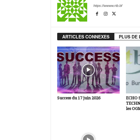
https://wwww.rtb.bf
ARTICLES CONNEXES
PLUS DE 
Success du 17 juin 2026
ECHO 
TECHNI
les OG