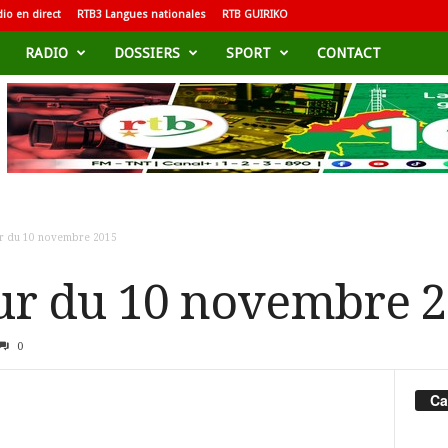
io en direct
RTB3 Langues nationales
RTB GUIRIKO
RADIO
DOSSIERS
SPORT
CONTACT
ur du 10 novembre 2015
our du 10 novembre 
0
Ca