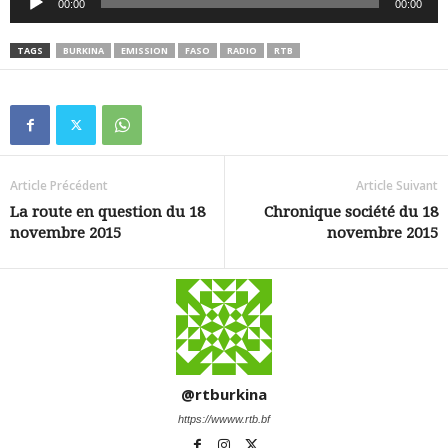
00:00
00:00
audio
TAGS
BURKINA
EMISSION
FASO
RADIO
RTB
Article Précédent
Article Suivant
La route en question du 18
Chronique société du 18
novembre 2015
novembre 2015
@rtburkina
https://wwww.rtb.bf