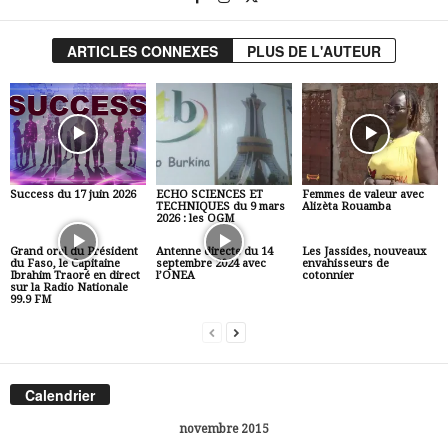
ARTICLES CONNEXES
PLUS DE L'AUTEUR
Success du 17 juin 2026
ECHO SCIENCES ET
Femmes de valeur avec
TECHNIQUES du 9 mars
Alizèta Rouamba
2026 : les OGM
Grand oral du Président
Antenne directe du 14
Les Jassides, nouveaux
du Faso, le Capitaine
septembre 2024 avec
envahisseurs de
Ibrahim Traoré en direct
l’ONEA
cotonnier
sur la Radio Nationale
99.9 FM
Calendrier
novembre 2015