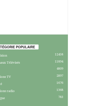
TÉGORIE POPULAIRE
12458
ision
11894
aux Télévisés
4809
2897
ions TV
1676
té
1368
ions radio
783
ique