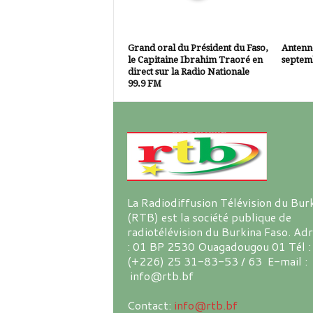
Grand oral du Président du Faso,
Antenne
le Capitaine Ibrahim Traoré en
septem
direct sur la Radio Nationale
99.9 FM
La Radiodiffusion Télévision du Bur
(RTB) est la société publique de
radiotélévision du Burkina Faso. Ad
: 01 BP 2530 Ouagadougou 01 Tél :
(+226) 25 31-83-53 / 63 E-mail :
info@rtb.bf
Contact:
info@rtb.bf