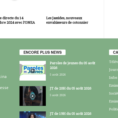
 directe du 14
Les Jassides, nouveaux
bre 2024 avec l’ONEA
envahisseurs de cotonnier
ENCORE PLUS NEWS
CA
Télév
Paroles de jeunes du 05 août
2026
Journ
5 août 2026
kina
Infos
Emiss
resse
JT de 20H du 05 août 2026
Socié
5 août 2026
Emiss
Polit
JT de 19H du 05 août 2026