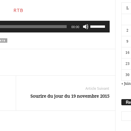
L
Utilisez
00:00
2
les
RTB
9
flèches
haut/bas
16
pour
23
augmenter
30
ou
« Juin
diminuer
Article Suivant
le
Sourire du jour du 19 novembre 2015
Re
volume.