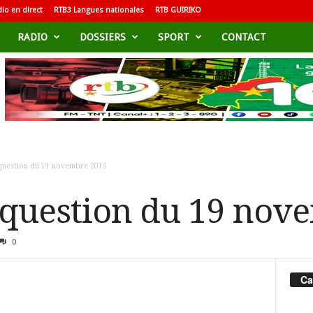
io en direct
RTB3 Langues nationales
RTB GUIRIKO
RADIO
DOSSIERS
SPORT
CONTACT
 question du 19 novembre 2015
 question du 19 nov
0
Ca