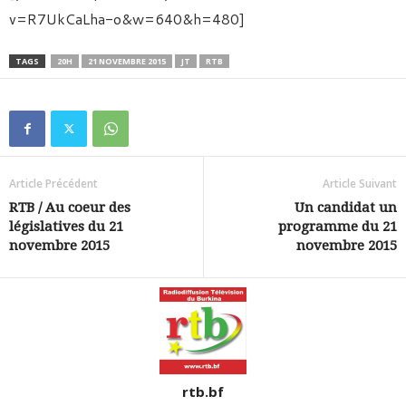
v=R7UkCaLha-o&w=640&h=480]
TAGS
20H
21 NOVEMBRE 2015
JT
RTB
Article Précédent
Article Suivant
RTB / Au coeur des
Un candidat un
législatives du 21
programme du 21
novembre 2015
novembre 2015
rtb.bf