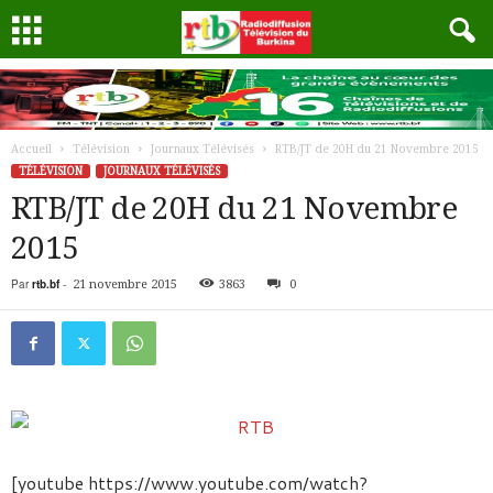
Accueil
Télévision
Journaux Télévisés
RTB/JT de 20H du 21 Novembre 2015
TÉLÉVISION
JOURNAUX TÉLÉVISÉS
RTB/JT de 20H du 21 Novembre
2015
Par
rtb.bf
-
21 novembre 2015
3863
0
[youtube https://www.youtube.com/watch?