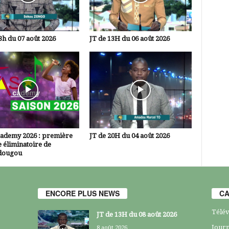
3h du 07 août 2026
JT de 13H du 06 août 2026
cademy 2026 : première
JT de 20H du 04 août 2026
 éliminatoire de
dougou
ENCORE PLUS NEWS
CA
Télév
JT de 13H du 08 août 2026
Journ
8 août 2026