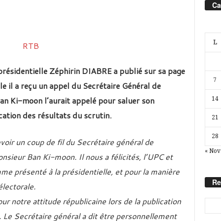
Ca
L
présidentielle Zéphirin DIABRE a publié sur sa page
7
le il a reçu un appel du Secrétaire Général de
an Ki-moon l’aurait appelé pour saluer son
14
cation des résultats du scrutin.
21
28
voir un coup de fil du Secrétaire général de
« Nov
nsieur Ban Ki-moon. Il nous a félicités, l’U
PC et
me présenté à la présidentielle, et pour la manière
Re
lectorale.
our notre attitude républicaine lors de la publication
. Le Secrétaire général a dit être personnellement