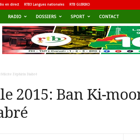
io en direct
RTB3 Langues nationales
RTB GUIRIKO
RADIO
DOSSIERS
SPORT
CONTACT
félicite Zéphirin Diabré
le 2015: Ban Ki-moon
abré