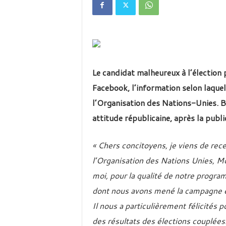
é
v
i
s
i
o
n
Le candidat malheureux à l’élection 
d
u
Facebook, l’information selon laquel
B
l’Organisation des Nations-Unies. B
u
r
attitude républicaine, après la publi
k
i
« Chers concitoyens, je viens de rece
n
a
l’Organisation des Nations Unies, Mo
moi, pour la qualité de notre program
dont nous avons mené la campagne é
Il nous a particulièrement félicités p
des résultats des élections couplées