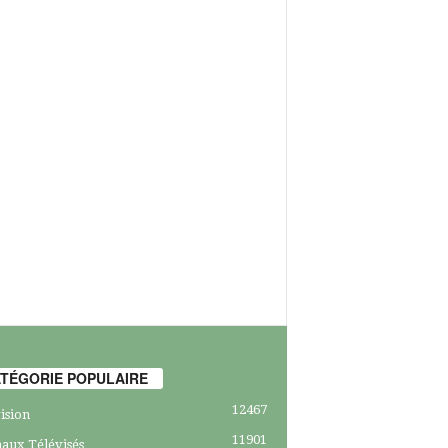
TÉGORIE POPULAIRE
12467
ision
11901
aux Télévisés