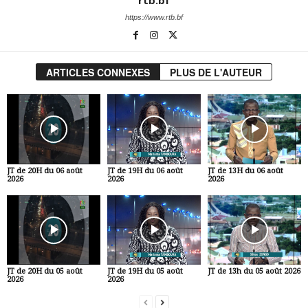
rtb.bf
https://www.rtb.bf
ARTICLES CONNEXES
PLUS DE L'AUTEUR
JT de 20H du 06 août
JT de 19H du 06 août
JT de 13H du 06 août
2026
2026
2026
JT de 20H du 05 août
JT de 19H du 05 août
JT de 13h du 05 août 2026
2026
2026