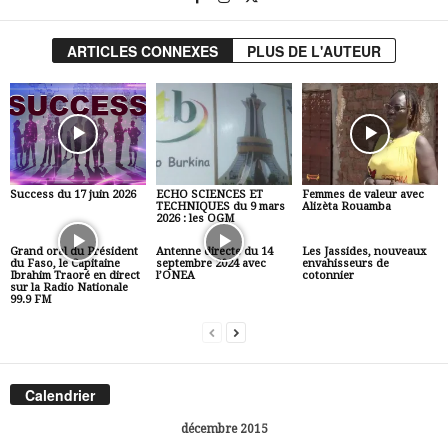
ARTICLES CONNEXES
PLUS DE L'AUTEUR
Success du 17 juin 2026
ECHO SCIENCES ET
Femmes de valeur avec
TECHNIQUES du 9 mars
Alizèta Rouamba
2026 : les OGM
Grand oral du Président
Antenne directe du 14
Les Jassides, nouveaux
du Faso, le Capitaine
septembre 2024 avec
envahisseurs de
Ibrahim Traoré en direct
l’ONEA
cotonnier
sur la Radio Nationale
99.9 FM
Calendrier
décembre 2015