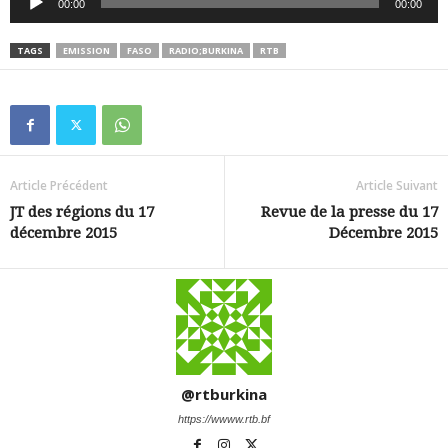
00:00
00:00
audio
TAGS
EMISSION
FASO
RADIO;BURKINA
RTB
Article Précédent
Article Suivant
JT des régions du 17
Revue de la presse du 17
décembre 2015
Décembre 2015
@rtburkina
https://wwww.rtb.bf