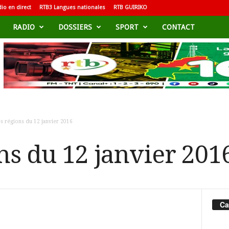
io en direct
RTB3 Langues nationales
RTB GUIRIKO
RADIO
DOSSIERS
SPORT
CONTACT
s régions du 12 janvier 2016
ns du 12 janvier 201
Ca