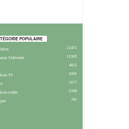
TÉGORIE POPULAIRE
12471
ision
11903
aux Télévisés
4812
2901
ions TV
1677
té
1368
ions radio
785
ique