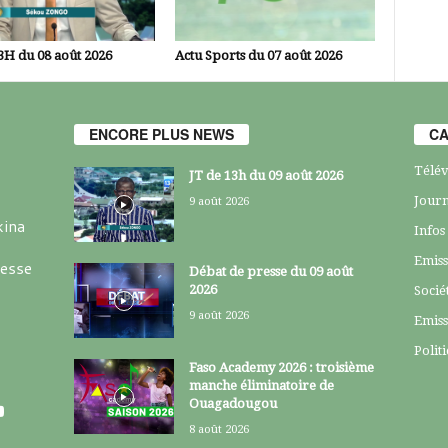
3H du 08 août 2026
Actu Sports du 07 août 2026
ENCORE PLUS NEWS
CA
Télév
JT de 13h du 09 août 2026
Journ
9 août 2026
kina
Infos
Emiss
resse
Débat de presse du 09 août
2026
Socié
9 août 2026
Emiss
Polit
Faso Academy 2026 : troisième
manche éliminatoire de
Ouagadougou
8 août 2026