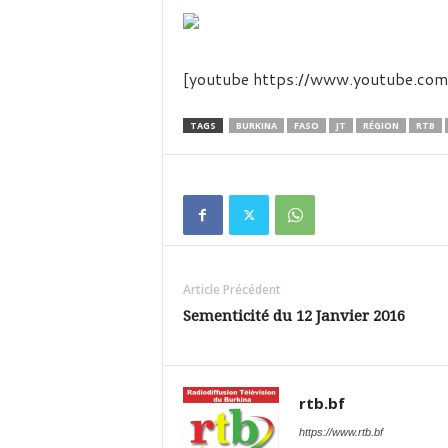
é
v
i
s
[youtube https://www.youtube.
i
o
n
TAGS
BURKINA
FASO
JT
RÉGION
RTB
d
u
B
u
r
k
i
Article Précédent
n
a
Sementicité du 12 Janvier 2016
rtb.bf
https://www.rtb.bf