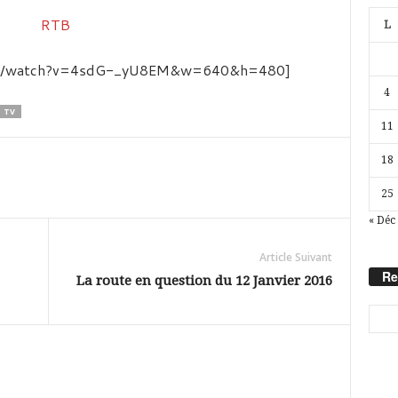
L
com/watch?v=4sdG-_yU8EM&w=640&h=480]
4
TV
11
18
25
« Déc
Article Suivant
Re
La route en question du 12 Janvier 2016