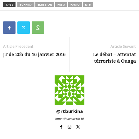
TAGS
BURKINA
EMISSION
FASO
RADIO
RTB
Article Précédent
Article Suivant
JT de 20h du 16 janvier 2016
Le débat – attentat
térroriste à Ouaga
@rtburkina
https://wwww.rtb.bf