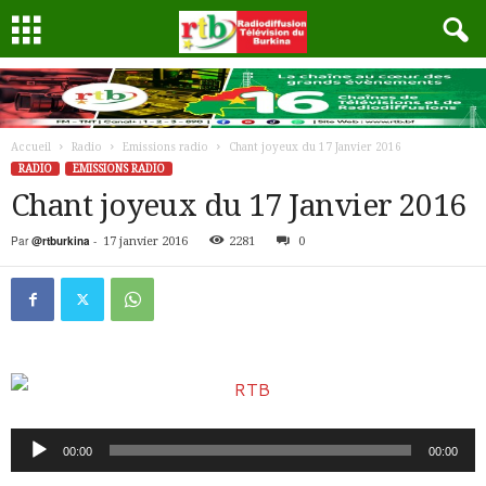
Accueil
Radio
Emissions radio
Chant joyeux du 17 Janvier 2016
RADIO
EMISSIONS RADIO
Chant joyeux du 17 Janvier 2016
Par
@rtburkina
-
17 janvier 2016
2281
0
Lecteur
00:00
00:00
audio