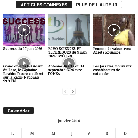
ARTICLES CONNEXES
PLUS DE L'AUTEUR
Success du 17 juin 2026
ECHO SCIENCES ET
Femmes de valeur avec
TECHNIQUES du 9 mars
Alizèta Rouamba
2026 : les OGM
Grand oral du Président
Antenne directe du 14
Les Jassides, nouveaux
du Faso, le Capitaine
septembre 2024 avec
envahisseurs de
Ibrahim Traoré en direct
l’ONEA
cotonnier
sur la Radio Nationale
99.9 FM
Calendrier
janvier 2016
L
M
M
J
V
S
D