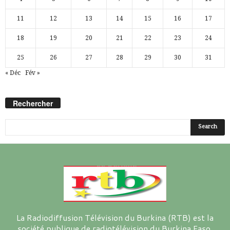
11
12
13
14
15
16
17
18
19
20
21
22
23
24
25
26
27
28
29
30
31
« Déc
Fév »
Rechercher
La Radiodiffusion Télévision du Burkina (RTB) est la
société publique de radiotélévision du Burkina Faso.