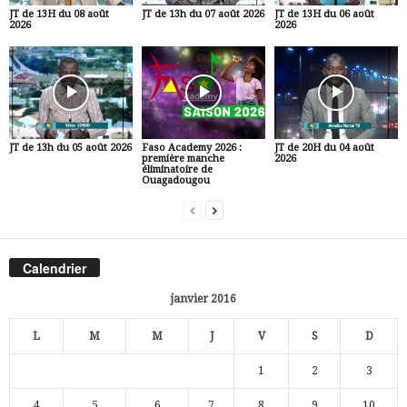
JT de 13H du 08 août
JT de 13h du 07 août 2026
JT de 13H du 06 août
2026
2026
JT de 13h du 05 août 2026
Faso Academy 2026 :
JT de 20H du 04 août
première manche
2026
éliminatoire de
Ouagadougou
Calendrier
janvier 2016
L
M
M
J
V
S
D
1
2
3
4
5
6
7
8
9
10