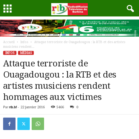
Accueil
Infos
Attaque terroriste de Ouagadougou : la RTB et des artistes
musiciens rendent...
INFOS
MÉDIAS
Attaque terroriste de
Ouagadougou : la RTB et des
artistes musiciens rendent
hommages aux victimes
Par
rtb.bf
-
22 janvier 2016
5466
0