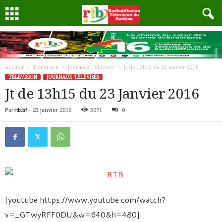
Accueil
Télévision
Journaux Télévisés
Jt de 13h15 du 23 Janvier 2016
TÉLÉVISION
JOURNAUX TÉLÉVISÉS
Jt de 13h15 du 23 Janvier 2016
Par
rtb.bf
-
23 janvier 2016
3071
0
[youtube https://www.youtube.com/watch?
v=_GTwyRFF0DU&w=640&h=480]