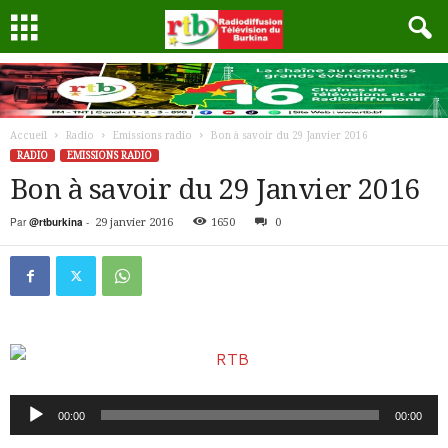
Accueil
Radio
Emissions radio
Bon à savoir du 29 Janvier 2016
RADIO
EMISSIONS RADIO
Bon à savoir du 29 Janvier 2016
Par
@rtburkina
-
29 janvier 2016
1650
0
Lecteur
00:00
00:00
audio