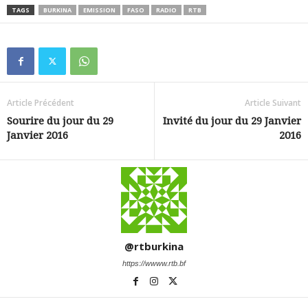
TAGS
BURKINA
EMISSION
FASO
RADIO
RTB
Article Précédent
Article Suivant
Sourire du jour du 29
Invité du jour du 29 Janvier
Janvier 2016
2016
@rtburkina
https://wwww.rtb.bf