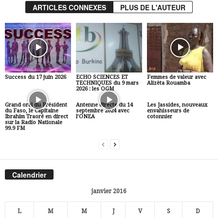
ARTICLES CONNEXES
PLUS DE L'AUTEUR
Success du 17 juin 2026
ECHO SCIENCES ET
Femmes de valeur avec
TECHNIQUES du 9 mars
Alizèta Rouamba
2026 : les OGM
Grand oral du Président
Antenne directe du 14
Les Jassides, nouveaux
du Faso, le Capitaine
septembre 2024 avec
envahisseurs de
Ibrahim Traoré en direct
l’ONEA
cotonnier
sur la Radio Nationale
99.9 FM
Calendrier
janvier 2016
L
M
M
J
V
S
D