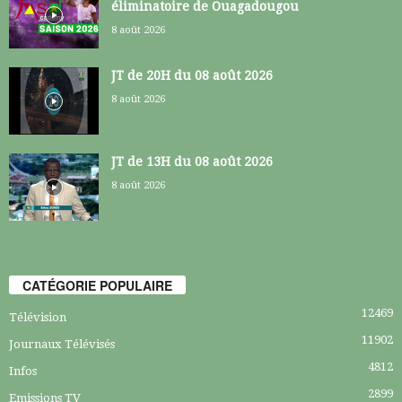
éliminatoire de Ouagadougou
8 août 2026
JT de 20H du 08 août 2026
8 août 2026
JT de 13H du 08 août 2026
8 août 2026
CATÉGORIE POPULAIRE
12469
Télévision
11902
Journaux Télévisés
4812
Infos
2899
Emissions TV