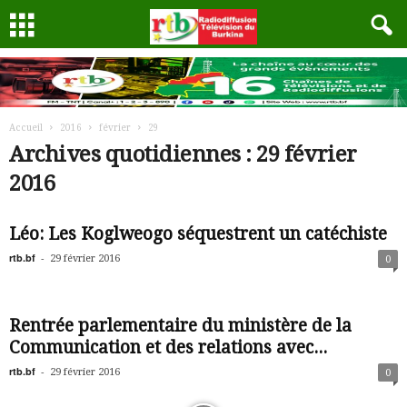
Accueil
2016
février
29
Archives quotidiennes : 29 février
2016
Léo: Les Koglweogo séquestrent un catéchiste
rtb.bf
-
29 février 2016
0
Rentrée parlementaire du ministère de la
Communication et des relations avec...
rtb.bf
-
29 février 2016
0