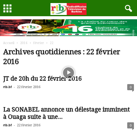
Accueil
2016
février
22
Archives quotidiennes : 22 février
2016
JT de 20h du 22 février 2016
rtb.bf
-
22 février 2016
0
La SONABEL annonce un délestage imminent
à Ouaga suite à une...
rtb.bf
-
22 février 2016
0