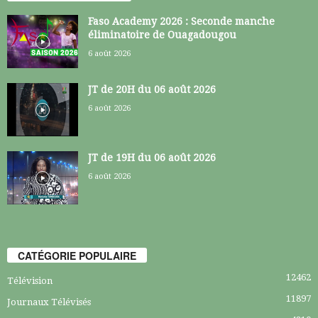
Faso Academy 2026 : Seconde manche
éliminatoire de Ouagadougou
6 août 2026
JT de 20H du 06 août 2026
6 août 2026
JT de 19H du 06 août 2026
6 août 2026
CATÉGORIE POPULAIRE
12462
Télévision
11897
Journaux Télévisés