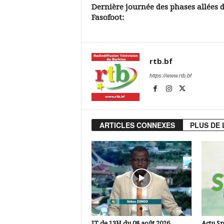
Dernière journée des phases allées 
Fasofoot:
rtb.bf
https://www.rtb.bf
ARTICLES CONNEXES
PLUS DE 
JT de 13H du 08 août 2026
Actu Sp