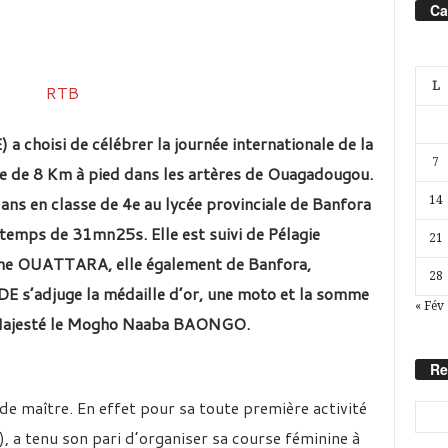
Ca
L
 a choisi de célébrer la journée internationale de la
7
e de 8 Km à pied dans les artères de Ouagadougou.
ns en classe de 4e au lycée provinciale de Banfora
14
 temps de 31mn25s. Elle est suivi de Pélagie
21
e OUATTARA, elle également de Banfora,
28
 s’adjuge la médaille d’or, une moto et la somme
« Fév
 Majesté le Mogho Naaba BAONGO.
Re
de maître. En effet pour sa toute première activité
), a tenu son pari d’organiser sa course féminine à