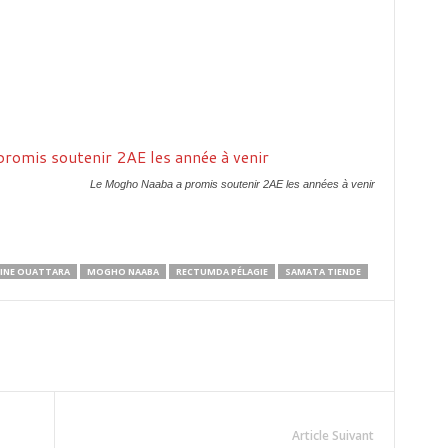
Le Mogho Naaba a promis soutenir 2AE les années à venir
TINE OUATTARA
MOGHO NAABA
RECTUMDA PÉLAGIE
SAMATA TIENDE
Article Suivant