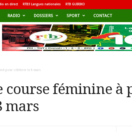
io en direct
RTB3 Langues nationales
RTB GUIRIKO
RADIO
DOSSIERS
SPORT
CONTACT
ied pour célébrer le 8 mars
 course féminine à 
8 mars