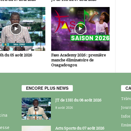
3h du 05 août 2026
Faso Academy 2026 : première
manche éliminatoire de
Ouagadougou
ENCORE PLUS NEWS
CA
Télév
JT de 13H du 08 août 2026
Journ
8 août 2026
kina
Infos
Emiss
resse
Actu Sports du 07 août 2026