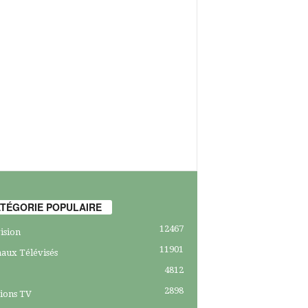
TÉGORIE POPULAIRE
12467
ision
11901
aux Télévisés
4812
2898
ions TV