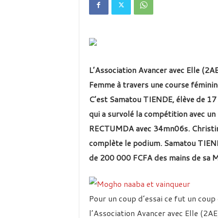
é
v
i
s
i
o
n
L’Association Avancer avec Elle (2AE)
d
u
Femme à travers une course féminin
B
C’est Samatou TIENDE, élève de 17 a
u
r
qui a survolé la compétition avec un
k
RECTUMDA avec 34mn06s. Christin
i
complète le podium. Samatou TIENDE
n
a
de 200 000 FCFA des mains de sa
Pour un coup d’essai ce fut un coup 
l’Association Avancer avec Elle (2AE