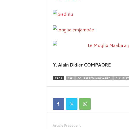
Y. Alain Didier COMPAORE
TAGS
2AE
COURSE FÉMININE À PIED
G. CHRIS
Article Précédent