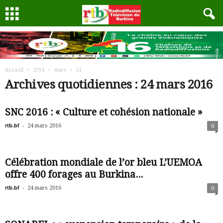
Accueil
2016
mars
24
Archives quotidiennes : 24 mars 2016
SNC 2016 : « Culture et cohésion nationale »
rtb.bf
-
24 mars 2016
0
Célébration mondiale de l’or bleu L’UEMOA
offre 400 forages au Burkina...
rtb.bf
-
24 mars 2016
0