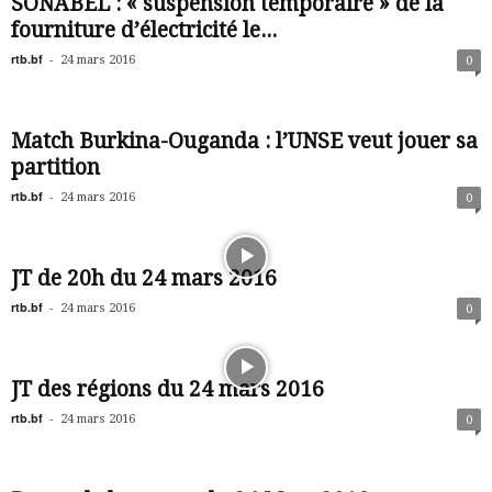
SONABEL : « suspension temporaire » de la
fourniture d’électricité le...
rtb.bf
-
24 mars 2016
0
Match Burkina-Ouganda : l’UNSE veut jouer sa
partition
rtb.bf
-
24 mars 2016
0
JT de 20h du 24 mars 2016
rtb.bf
-
24 mars 2016
0
JT des régions du 24 mars 2016
rtb.bf
-
24 mars 2016
0