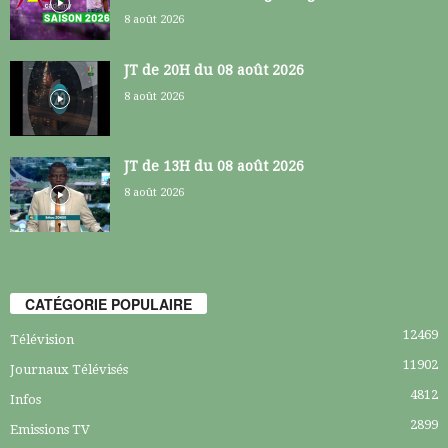
8 août 2026
JT de 20H du 08 août 2026
8 août 2026
JT de 13H du 08 août 2026
8 août 2026
CATÉGORIE POPULAIRE
12469
Télévision
11902
Journaux Télévisés
4812
Infos
2899
Emissions TV