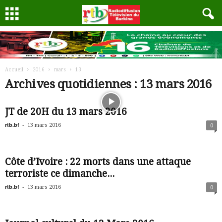
Accueil
2016
mars
13
Archives quotidiennes : 13 mars 2016
JT de 20H du 13 mars 2016
rtb.bf
-
13 mars 2016
0
Côte d’Ivoire : 22 morts dans une attaque
terroriste ce dimanche...
rtb.bf
-
13 mars 2016
0