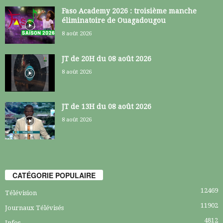
Faso Academy 2026 : troisième manche
éliminatoire de Ouagadougou
8 août 2026
JT de 20H du 08 août 2026
8 août 2026
JT de 13H du 08 août 2026
8 août 2026
CATÉGORIE POPULAIRE
12469
Télévision
11902
Journaux Télévisés
4812
Infos