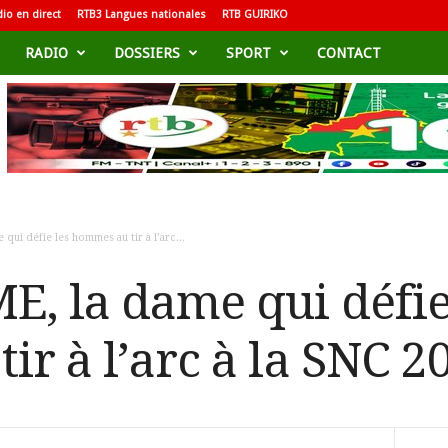
io en direct
RTB3 Langues nationales
RTB GUIRIKO
RADIO
DOSSIERS
SPORT
CONTACT
qui défie les hommes au tir à l’arc...
E, la dame qui défie
r à l’arc à la SNC 2