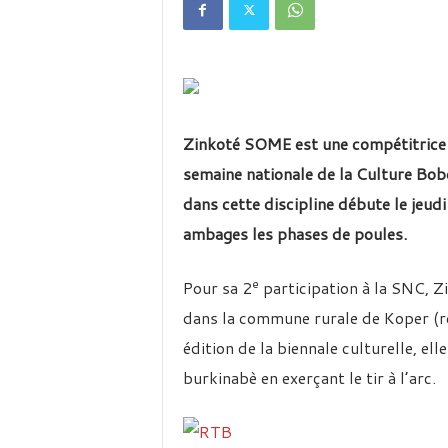
é
v
i
s
i
o
n
Zinkoté SOME est une compétitrice e
d
u
semaine nationale de la Culture Bobo 
B
dans cette discipline débute le jeud
u
r
ambages les phases de poules.
k
i
e
Pour sa 2
participation à la SNC, Zi
n
a
dans la commune rurale de Koper (ré
édition de la biennale culturelle, el
burkinabè en exerçant le tir à l’arc.