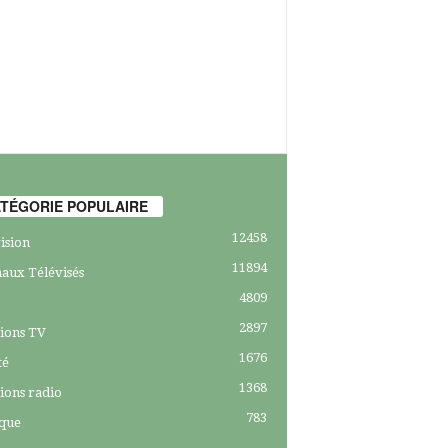
TÉGORIE POPULAIRE
12458
ision
11894
aux Télévisés
4809
2897
ions TV
1676
té
1368
ions radio
783
ique