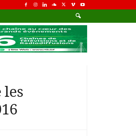
 les
016