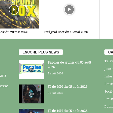
ox du 20 mai 2026
Intégral Foot du 18 mai 2026
ENCORE PLUS NEWS
CA
Télév
Paroles de jeunes du 05 août
2026
Journ
5 août 2026
kina
Infos
Emiss
resse
JT de 20H du 05 août 2026
Socié
5 août 2026
Emiss
Polit
JT de 19H du 05 août 2026