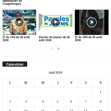
éliminatoire de
Ouagadougou
JT de 13H du 06 août
Paroles de jeunes du 05
JT de 20H du 05 août
2026
août 2026
2026
Calendrier
mai 2016
L
M
M
J
V
S
D
1
2
3
4
5
6
7
8
9
10
11
12
13
14
15