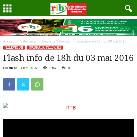
Accueil
Télévision
Journaux Télévisés
Flash info de 18h du 03 mai 2016
TÉLÉVISION
JOURNAUX TÉLÉVISÉS
Flash info de 18h du 03 mai 2016
Par
rtb.bf
-
3 mai 2016
2206
0