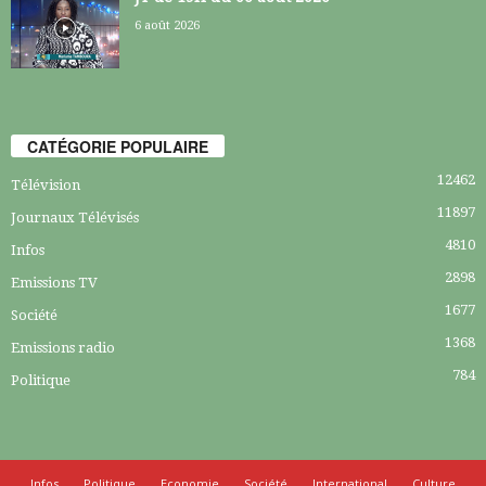
6 août 2026
CATÉGORIE POPULAIRE
12462
Télévision
11897
Journaux Télévisés
4810
Infos
2898
Emissions TV
1677
Société
1368
Emissions radio
784
Politique
Infos
Politique
Economie
Société
International
Culture