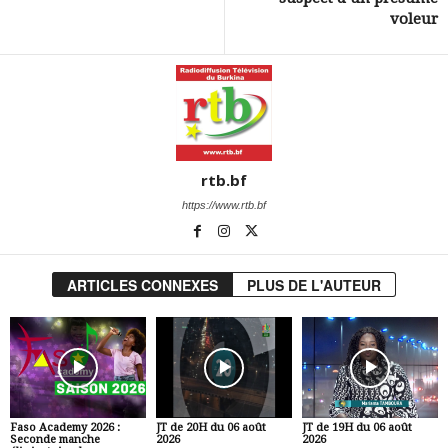
voleur
rtb.bf
https://www.rtb.bf
ARTICLES CONNEXES
PLUS DE L'AUTEUR
Faso Academy 2026 :
JT de 20H du 06 août
JT de 19H du 06 août
Seconde manche
2026
2026