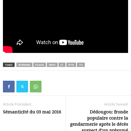
TAGS
BURKINA
FLASH
INFO
JT
RTB
TV
Article Précédent
Article Suivant
Sémanticité du 03 mai 2016
Dédougou: fronde
populaire contre la
gendarmerie après le décès
suspect d’un présumé