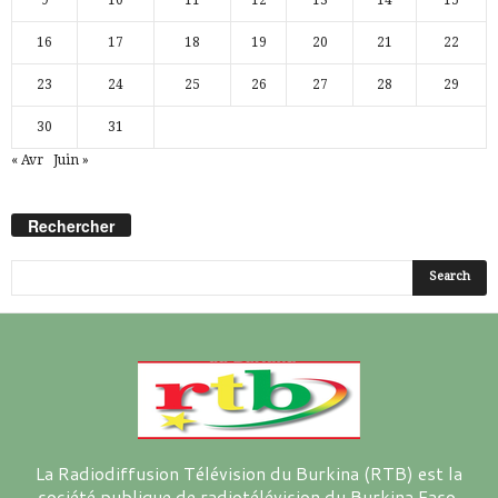
16
17
18
19
20
21
22
23
24
25
26
27
28
29
30
31
« Avr
Juin »
Rechercher
La Radiodiffusion Télévision du Burkina (RTB) est la
société publique de radiotélévision du Burkina Faso.