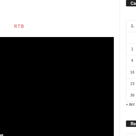
Ca
L
2
9
16
23
30
« Avr
Re