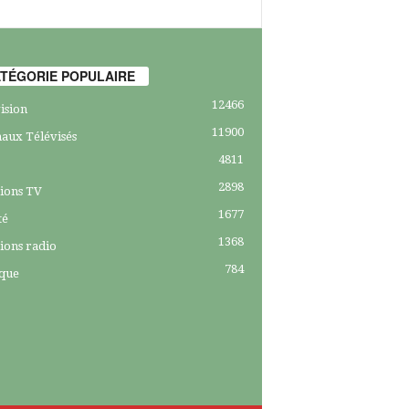
TÉGORIE POPULAIRE
12466
ision
11900
aux Télévisés
4811
2898
ions TV
1677
té
1368
ions radio
784
ique