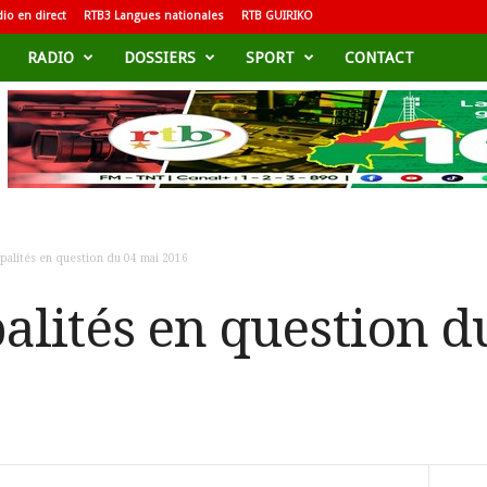
io en direct
RTB3 Langues nationales
RTB GUIRIKO
RADIO
DOSSIERS
SPORT
CONTACT
palités en question du 04 mai 2016
alités en question d