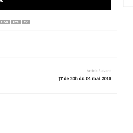
STION
RTB
TV
Article Suivant
JT de 20h du 04 mai 2016