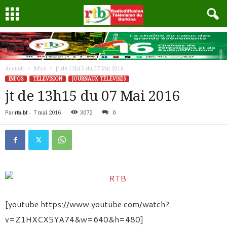
Accueil
Infos
jt de 13h15 du 07 Mai 2016
INFOS
TÉLÉVISION
JOURNAUX TÉLÉVISÉS
jt de 13h15 du 07 Mai 2016
Par
rtb.bf
-
7 mai 2016
3072
0
[youtube https://www.youtube.com/watch?
v=Z1HXCX5YA74&w=640&h=480]