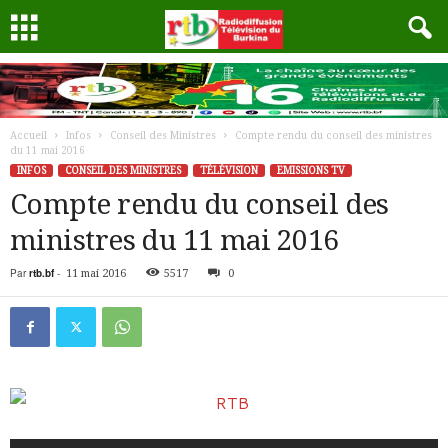
Accueil
Infos
Conseil des Ministres
Compte rendu du conseil des ministres
du 11 mai 2016
INFOS
CONSEIL DES MINISTRES
TÉLÉVISION
EMISSIONS TV
Compte rendu du conseil des
ministres du 11 mai 2016
Par
rtb.bf
-
11 mai 2016
5517
0