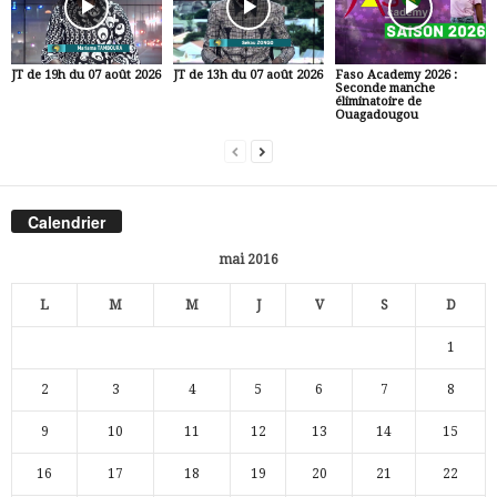
JT de 19h du 07 août 2026
JT de 13h du 07 août 2026
Faso Academy 2026 :
Seconde manche
éliminatoire de
Ouagadougou
Calendrier
mai 2016
L
M
M
J
V
S
D
1
2
3
4
5
6
7
8
9
10
11
12
13
14
15
16
17
18
19
20
21
22