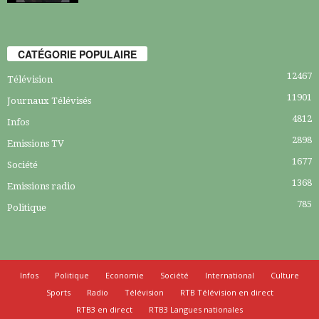
CATÉGORIE POPULAIRE
12467
Télévision
11901
Journaux Télévisés
4812
Infos
2898
Emissions TV
1677
Société
1368
Emissions radio
785
Politique
Infos
Politique
Economie
Société
International
Culture
Sports
Radio
Télévision
RTB Télévision en direct
RTB3 en direct
RTB3 Langues nationales