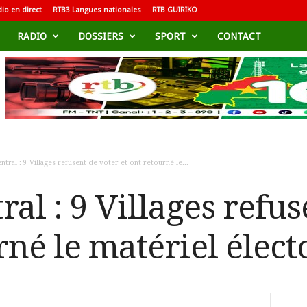
io en direct
RTB3 Langues nationales
RTB GUIRIKO
RADIO
DOSSIERS
SPORT
CONTACT
ntral : 9 Villages refusent de voter et ont retourné le...
ral : 9 Villages refu
rné le matériel élect