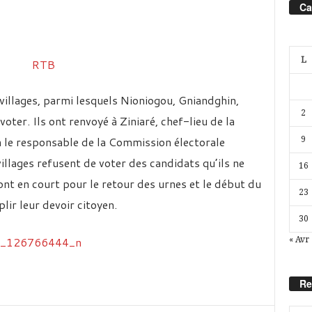
Ca
L
 villages, parmi lesquels Nioniogou, Gniandghin,
2
oter. Ils ont renvoyé à Ziniaré, chef-lieu de la
on le responsable de la Commission électorale
9
llages refusent de voter des candidats qu’ils ne
16
nt en court pour le retour des urnes et le début du
23
lir leur devoir citoyen.
30
« Avr
Re