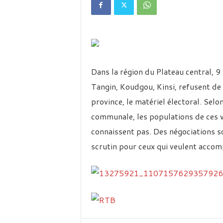
é
v
i
s
i
o
n
Dans la région du Plateau central, 9
d
u
Tangin, Koudgou, Kinsi, refusent de v
B
province, le matériel électoral. Sel
u
r
communale, les populations de ces vi
k
connaissent pas. Des négociations so
i
scrutin pour ceux qui veulent accomp
n
a