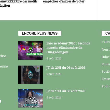
émy KERE tire des motifs
empêcher d’autres de voter
faction
ENCORE PLUS NEWS
CA
Télév
Faso Academy 2026 : Seconde
manche éliminatoire de
Journ
Ouagadougou
kina
Infos
6 août 2026
Emiss
resse
JT de 20H du 06 août 2026
Socié
6 août 2026
Emiss
Polit
JT de 19H du 06 août 2026
6 août 2026