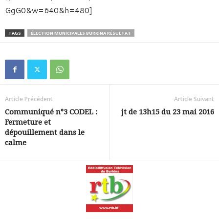
GgG0&w=640&h=480]
TAGS
ÉLECTION MUNICIPALES BURKINA RÉSULTAT
Article Précédent
Article Suivant
Communiqué n°3 CODEL :
jt de 13h15 du 23 mai 2016
Fermeture et
dépouillement dans le
calme