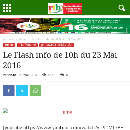
Accueil
Infos
Le Flash info de 10h du 23 Mai 2016
INFOS
TÉLÉVISION
JOURNAUX TÉLÉVISÉS
Le Flash info de 10h du 23 Mai
2016
Par
rtb.bf
-
23 mai 2016
3677
0
[youtube https://www.youtube.com/watch?v=9TVTzP-